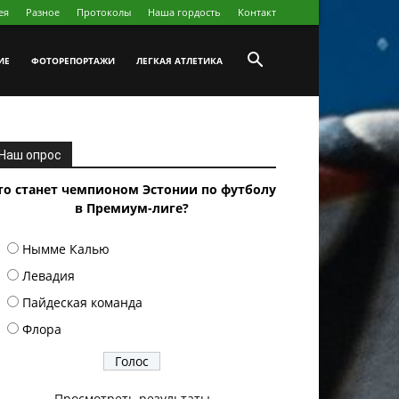
ея
Разное
Протоколы
Наша гордость
Koнтакт
ИЕ
ФОТОРЕПОРТАЖИ
ЛЕГКАЯ АТЛЕТИКА
Наш опрос
то станет чемпионом Эстонии по футболу
в Премиум-лиге?
Нымме Калью
Левадия
Пайдеская команда
Флора
Просмотреть результаты