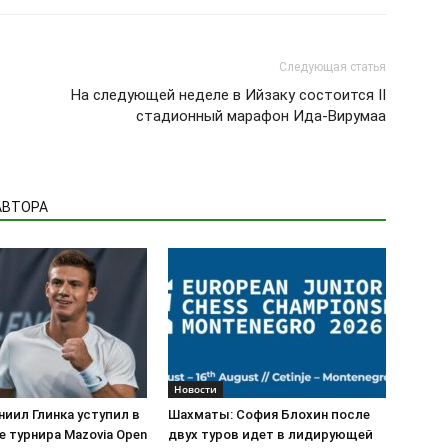
Следующая статья
На следующей неделе в Ийзаку состоится II
стадионный марафон Ида-Вирумаа
АВТОРА
Новости
ниил Глинка уступил в
Шахматы: София Блохин после
 турнира Mazovia Open
двух туров идет в лидирующей