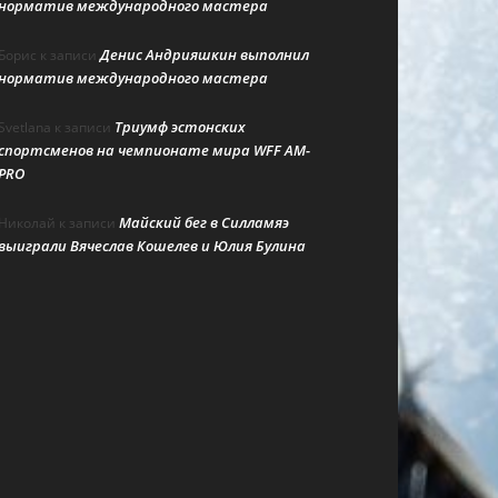
норматив международного мастера
Денис Андрияшкин выполнил
Борис
к записи
норматив международного мастера
Триумф эстонских
Svetlana
к записи
спортсменов на чемпионате мира WFF AM-
PRO
Майский бег в Силламяэ
Николай
к записи
выиграли Вячеслав Кошелев и Юлия Булина