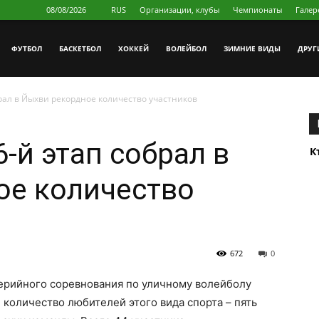
08/08/2026
RUS
Организации, клубы
Чемпионаты
Галер
ФУТБОЛ
БAСКЕТБОЛ
ХОККЕЙ
ВОЛЕЙБОЛ
ЗИМНИЕ ВИДЫ
ДРУГ
обрал в Йыхви рекордное количество участников
6-й этап собрал в
К
ое количество
672
0
серийного соревнования по уличному волейболу
 количество любителей этого вида спорта – пять