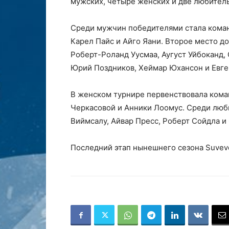
мужских, четыре женских и две любитель
Среди мужчин победителями стала команд
Карел Пайс и Айго Яани. Второе место до
Роберт-Роланд Уусмаа, Аугуст Уйбоканд, 
Юрий Поздников, Хеймар Юхансон и Евге
В женском турнире первенствовала кома
Черкасовой и Анники Лоомус. Среди люб
Виймсалу, Айвар Пресс, Роберт Сойдла и
Последний этап нынешнего сезона Suvevol