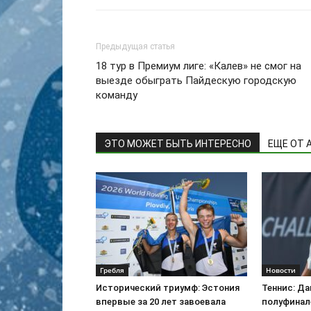
Предыдущая статья
18 тур в Премиум лиге: «Калев» не смог на
выезде обыграть Пайдескую городскую
команду
ЭТО МОЖЕТ БЫТЬ ИНТЕРЕСНО
ЕЩЕ ОТ 
Гребля
Новости
Исторический триумф: Эстония
Теннис: Да
впервые за 20 лет завоевала
полуфинале