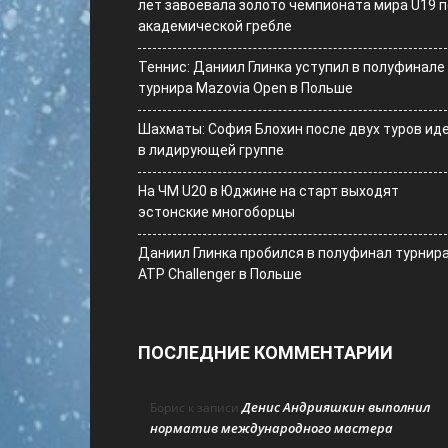
лет завоевала золото чемпионата мира U19 п
академической гребле
Теннис: Даниил Глинка уступил в полуфинале
турнира Mazovia Open в Польше
Шахматы: София Блохин после двух туров ид
в лидирующей группе
На ЧМ U20 в Юджине на старт выходят
эстонские многоборцы
Даниил Глинка пробился в полуфинал турнир
ATP Challenger в Польше
ПОСЛЕДНИЕ КОММЕНТАРИИ
Денис Андрияшкин выполнил
Борис
к записи
норматив международного мастера