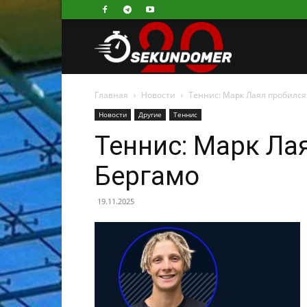
Секундомер
Главная
Новости
Теннис: Марк Лаял пробился 
Новости
Другие
Теннис
Теннис: Марк Лая
Бергамо
19.11.2025