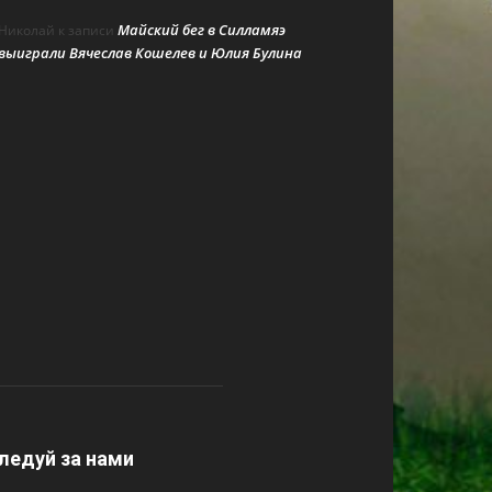
Майский бег в Силламяэ
Николай
к записи
выиграли Вячеслав Кошелев и Юлия Булина
ледуй за нами