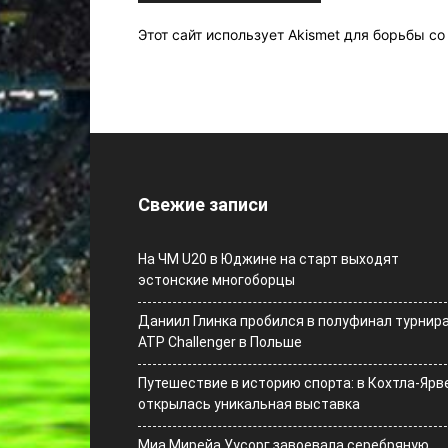
Этот сайт использует Akismet для борьбы с
Свежие записи
На ЧМ U20 в Юджине на старт выходят
эстонские многоборцы
Даниил Глинка пробился в полуфинал турнир
ATP Challenger в Польше
Путешествие в историю спорта: в Кохтла-Ярв
открылась уникальная выставка
Миа Мирейа Уусорг завоевала серебряную