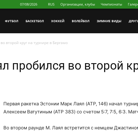
07/08/2026
RUS
Организации, клубы
Чемпионаты
Галер
ФУТБОЛ
БAСКЕТБОЛ
ХОККЕЙ
ВОЛЕЙБОЛ
ЗИМНИЕ ВИДЫ
ДРУГ
во второй круг на турнире в Бергамо
л пробился во второй кр
Первая ракетка Эстонии Марк Лаял (ATP, 146) начал турни
Алексеем Ватутиным (ATP 383) со счетом 5:7, 7:5, 6:3. Ма
Во втором раунде М. Лаял встретится с немцем Джастином