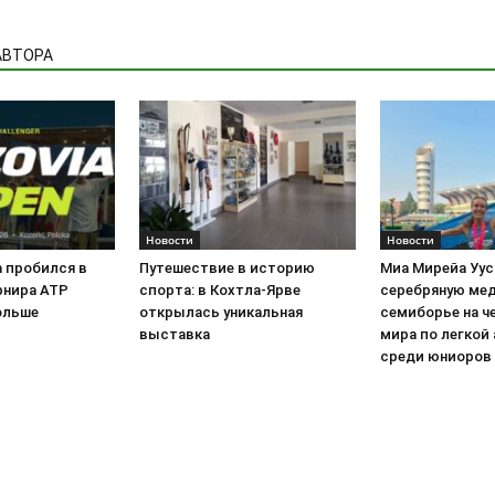
АВТОРА
Новости
Новости
а пробился в
Путешествие в историю
Миа Мирейа Уус
рнира ATP
спорта: в Кохтла-Ярве
серебряную мед
Польше
открылась уникальная
семиборье на ч
выставка
мира по легкой
среди юниоров