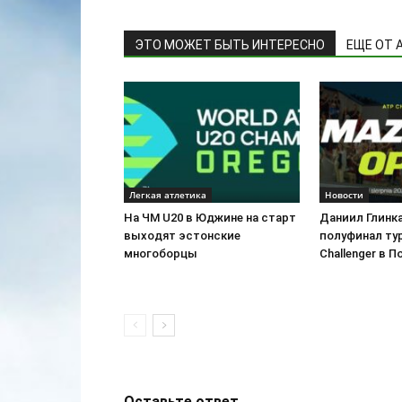
ЭТО МОЖЕТ БЫТЬ ИНТЕРЕСНО
ЕЩЕ ОТ 
Легкая атлетика
Новости
На ЧМ U20 в Юджине на старт
Даниил Глинк
выходят эстонские
полуфинал ту
многоборцы
Challenger в 
Оставьте ответ