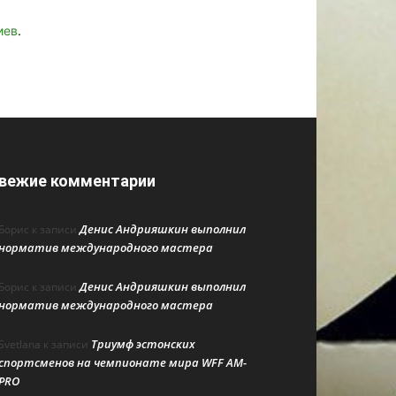
иев
.
вежие комментарии
Денис Андрияшкин выполнил
Борис
к записи
норматив международного мастера
Денис Андрияшкин выполнил
Борис
к записи
норматив международного мастера
Триумф эстонских
Svetlana
к записи
спортсменов на чемпионате мира WFF AM-
PRO