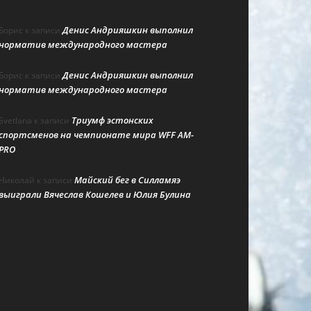
Денис Андрияшкин выполнил
Борис
к записи
норматив международного мастера
Денис Андрияшкин выполнил
Борис
к записи
норматив международного мастера
Триумф эстонских
Svetlana
к записи
спортсменов на чемпионате мира WFF AM-
PRO
Майский бег в Силламяэ
Николай
к записи
выиграли Вячеслав Кошелев и Юлия Булина