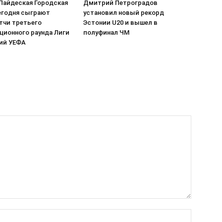
 Пайдеская Городская
Дмитрий Петроградов
егодня сыграют
установил новый рекорд
тчи третьего
Эстонии U20 и вышел в
ционного раунда Лиги
полуфинал ЧМ
ий УЕФА