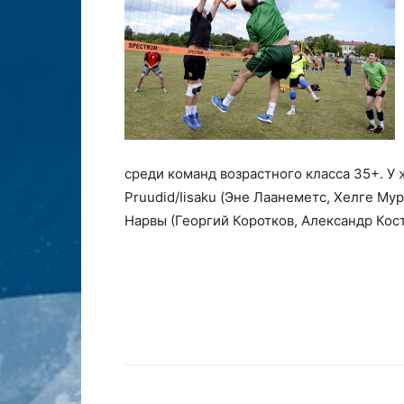
среди команд возрастного класса 35+. У
Pruudid/Iisaku (Эне Лаанеметс, Хелге Му
Нарвы (Георгий Коротков, Александр Кос