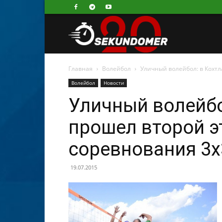
Секундомер
Главная
Волейбол
Уличный волейбол: в Кохтл
Волейбол
Новости
Уличный волейбо
прошел второй э
соревнования 3х
19.07.2015