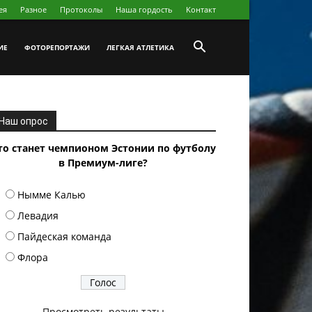
ея
Разное
Протоколы
Наша гордость
Koнтакт
ИЕ
ФОТОРЕПОРТАЖИ
ЛЕГКАЯ АТЛЕТИКА
Наш опрос
то станет чемпионом Эстонии по футболу
в Премиум-лиге?
Нымме Калью
Левадия
Пайдеская команда
Флора
Просмотреть результаты