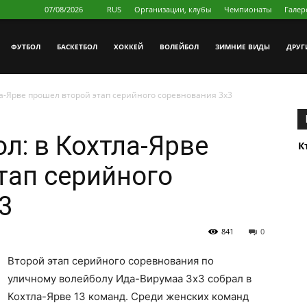
07/08/2026
RUS
Организации, клубы
Чемпионаты
Галер
ФУТБОЛ
БAСКЕТБОЛ
ХОККЕЙ
ВОЛЕЙБОЛ
ЗИМНИЕ ВИДЫ
ДРУГ
а-Ярве прошел второй этап серийного соревнования 3х3
л: в Кохтла-Ярве
К
тап серийного
3
841
0
Второй этап серийного соревнования по
уличному волейболу Ида-Вирумаа 3х3 собрал в
Кохтла-Ярве 13 команд. Среди женских команд