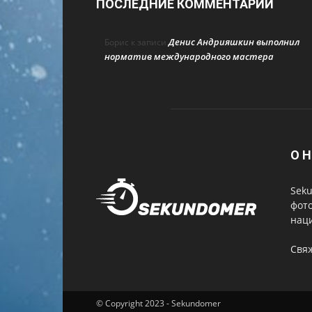
ПОСЛЕДНИЕ КОММЕНТАРИИ
Денис Андрияшкин выполнил
Борис
к записи
норматив международного мастера
О Н
Seku
фот
нац
Свя
© Copyright 2023 - Sekundomer