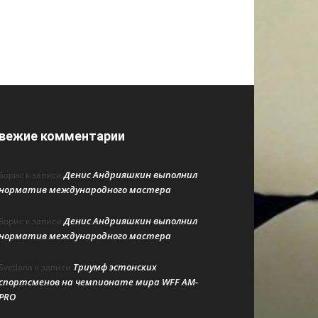
вежие комментарии
Денис Андрияшкин выполнил
Борис
к записи
норматив международного мастера
Денис Андрияшкин выполнил
Борис
к записи
норматив международного мастера
Триумф эстонских
Svetlana
к записи
спортсменов на чемпионате мира WFF AM-
PRO