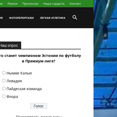
ея
Разное
Протоколы
Наша гордость
Koнтакт
ИЕ
ФОТОРЕПОРТАЖИ
ЛЕГКАЯ АТЛЕТИКА
Наш опрос
то станет чемпионом Эстонии по футболу
в Премиум-лиге?
Нымме Калью
Левадия
Пайдеская команда
Флора
Просмотреть результаты