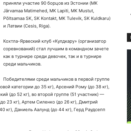
приняли участие 90 борцов из Эстонии (MK
Järvamaa Matimehed, MK Lapiti, MK Mustut,
Põltsamaa SK, SK Kontakt, MK Tulevik, SK Kuldkaru)
и Латвии (Cesis, Riga).
Кохтла-Ярвеский клуб «Кулдкару» (организатор
соревнований) стал лучшим в командном зачете
как в турнире среди девочек, так и в турнире
среди мальчиков.
Победителями среди мальчиков в первой группе
овой категории до 35 кг), Арсений Рому (до 38 кг),
кий (до 52 кг), во второй группе (51 участник) —
до 23 кг), Артем Силенко (до 26 кг), Дмитрий
40 кг), Даниель Аалунд (до 44 кг), Герд Раудсепп