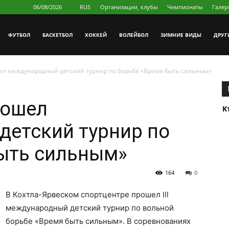
06/08/2026
RUS
Организации, клубы
Чемпионаты
Галер
ФУТБОЛ
БAСКЕТБОЛ
ХОККЕЙ
ВОЛЕЙБОЛ
ЗИМНИЕ ВИДЫ
ДРУГ
ел международный детский турнир по борьбе «Время быть сильным»
рошел
К
детский турнир по
быть сильным»
164
0
В Кохтла-Ярвеском спортцентре прошел lll
международный детский турнир по вольной
борьбе «Время быть сильным». В соревнованиях