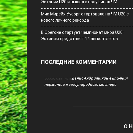
Эстонии U20 и вышел в полуфинал ЧМ
Миа Мирейя Уусорг стартовала на ЧМ U20 c
нового личного рекорда
В Орегоне стартует чемпионат мира U20:
Эстонию представят 14 легкоатлетов
ПОСЛЕДНИЕ КОММЕНТАРИИ
Денис Андрияшкин выполнил
Борис
к записи
норматив международного мастера
О Н