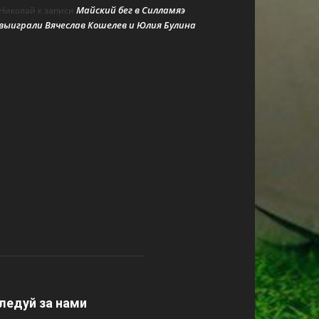
Майский бег в Силламяэ
Николай
к записи
выиграли Вячеслав Кошелев и Юлия Булина
ледуй за нами