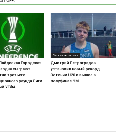
АВТОРА
Легкая атлетика
 Пайдеская Городская
Дмитрий Петроградов
егодня сыграют
установил новый рекорд
тчи третьего
Эстонии U20 и вышел в
ционного раунда Лиги
полуфинал ЧМ
ий УЕФА