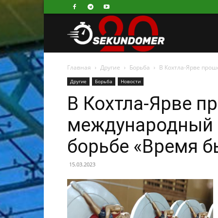
Секундомер
Главная
Другие
Борьба
В Кохтла-Ярве прош
Другие
Борьба
Новости
В Кохтла-Ярве п
международный 
борьбе «Время 
15.03.2023