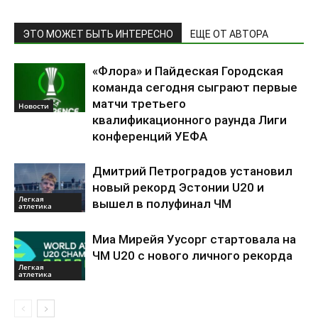
ЭТО МОЖЕТ БЫТЬ ИНТЕРЕСНО
ЕЩЕ ОТ АВТОРА
«Флора» и Пайдеская Городская
команда сегодня сыграют первые
матчи третьего
Новости
квалификационного раунда Лиги
конференций УЕФА
Дмитрий Петроградов установил
новый рекорд Эстонии U20 и
Легкая
вышел в полуфинал ЧМ
атлетика
Миа Мирейя Уусорг стартовала на
ЧМ U20 c нового личного рекорда
Легкая
атлетика