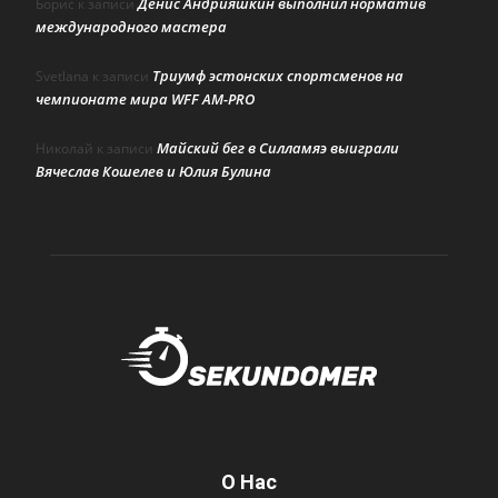
Денис Андрияшкин выполнил норматив
Борис
к записи
международного мастера
Триумф эстонских спортсменов на
Svetlana
к записи
чемпионате мира WFF AM-PRO
Майский бег в Силламяэ выиграли
Николай
к записи
Вячеслав Кошелев и Юлия Булина
О Нас