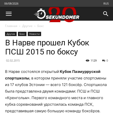
06/08/2026
RUS
Главная
Другие
Бокс
Другие
Бокс
Новости
В Нарве прошел Кубок
ПСШ 2015 по боксу
02.02.2015
1129
0
В Нарве состоялся открытый
Кубок Паэмурруской
спортшколы
, в котором приняли участие спортсмены
из 17 клубов Эстонии — всего 121 боксёр. Спортшкола
была представлена двумя командами: ПСШ и ПСШ
«Кренгольм». Первого командного места и главного
кубка соревнований удостоилась команда ПСК,
представившая самую большую команду боксёров.