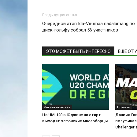
Предыдущая статья
Очередной этап Ida-Virumaa nädalamäng по
диск-гольфу собрал 56 участников
ЭТО МОЖЕТ БЫТЬ ИНТЕРЕСНО
ЕЩЕ ОТ 
Легкая атлетика
Новости
На ЧМ U20 в Юджине на старт
Даниил Гл
выходят эстонские многоборцы
полуфинал
Challenger