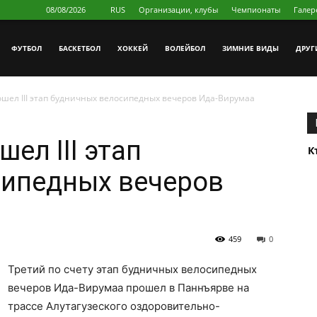
08/08/2026
RUS
Организации, клубы
Чемпионаты
Галер
ФУТБОЛ
БAСКЕТБОЛ
ХОККЕЙ
ВОЛЕЙБОЛ
ЗИМНИЕ ВИДЫ
ДРУГ
шел III этап будничных велосипедных вечеров Ида-Вирумаа
ел III этап
К
сипедных вечеров
459
0
Третий по счету этап будничных велосипедных
вечеров Ида-Вирумаа прошел в Паннъярве на
трассе Алутагузеского оздоровительно-