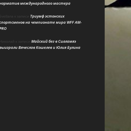
норматив международного мастера
Триумф эстонских
Svetlana
к записи
спортсменов на чемпионате мира WFF AM-
PRO
Майский бег в Силламяэ
Николай
к записи
выиграли Вячеслав Кошелев и Юлия Булина