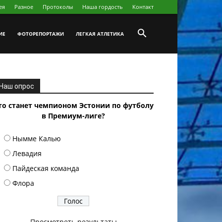
ея
Разное
Протоколы
Наша гордость
Koнтакт
ИЕ
ФОТОРЕПОРТАЖИ
ЛЕГКАЯ АТЛЕТИКА
Наш опрос
то станет чемпионом Эстонии по футболу
в Премиум-лиге?
Нымме Калью
Левадия
Пайдеская команда
Флора
Просмотреть результаты