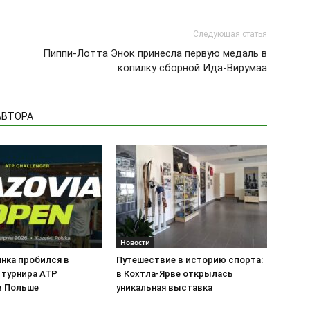
Следующая статья
Пиппи-Лотта Энок принесла первую медаль в
копилку сборной Ида-Вирумаа
АВТОРА
Новости
инка пробился в
Путешествие в историю спорта:
 турнира ATP
в Кохтла-Ярве открылась
 в Польше
уникальная выставка