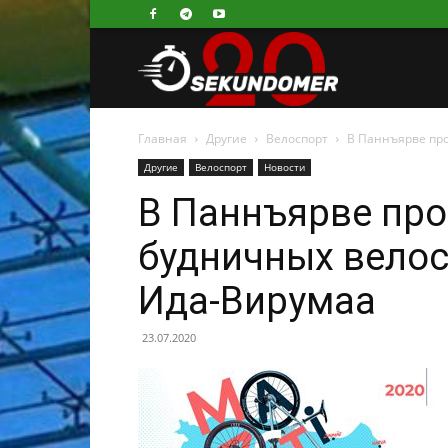
Секундомер
Главная
Другие
Велоспорт
В Паннъярве про
Другие
Велоспорт
Новости
В Паннъярве прош
будничных вело
Ида-Вирумаа
23.07.2020