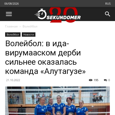
06/08/2026
RUS
Главная
Волейбол
Волейбол
Новости
Волейбол: в ида-
вирумааском дерби
сильнее оказалась
команда «Алутагузе»
21.10.2022
195
0