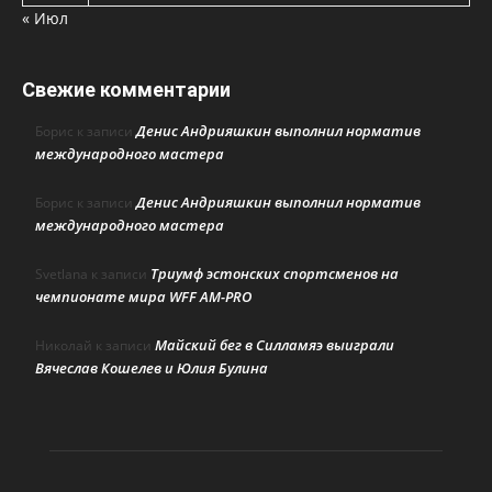
« Июл
Свежие комментарии
Денис Андрияшкин выполнил норматив
Борис
к записи
международного мастера
Денис Андрияшкин выполнил норматив
Борис
к записи
международного мастера
Триумф эстонских спортсменов на
Svetlana
к записи
чемпионате мира WFF AM-PRO
Майский бег в Силламяэ выиграли
Николай
к записи
Вячеслав Кошелев и Юлия Булина