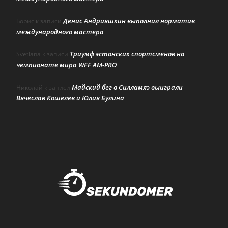
Денис Андрияшкин выполнил норматив
Борис
к записи
международного мастера
Триумф эстонских спортсменов на
Svetlana
к записи
чемпионате мира WFF AM-PRO
Майский бег в Силламяэ выиграли
Николай
к записи
Вячеслав Кошелев и Юлия Булина