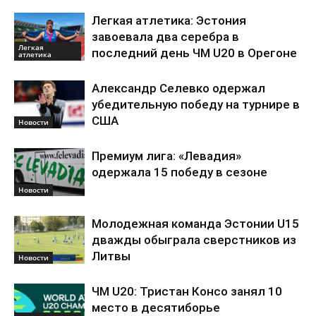
Легкая атлетика: Эстония
завоевала два серебра в
Легкая
последний день ЧМ U20 в Орегоне
атлетика
Александр Селевко одержал
убедительную победу на турнире в
США
Новости
Премиум лига: «Левадия»
одержала 15 победу в сезоне
Новости
Молодежная команда Эстонии U15
дважды обыграла сверстников из
Литвы
Новости
ЧМ U20: Тристан Консо занял 10
место в десятиборье