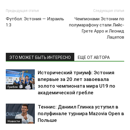
Предыдущая статья
Следующая статья
Футбол: Эстония — Израиль
Чемпионами Эстонии по
1:3
полумарафону стали Лийс-
Грете Арро и Леонид
Лацепов
ЭТО МОЖЕТ БЫТЬ ИНТЕРЕСНО
ЕЩЕ ОТ АВТОРА
Исторический триумф: Эстония
впервые за 20 лет завоевала
золото чемпионата мира U19 по
Гребля
академической гребле
Теннис: Даниил Глинка уступил в
полуфинале турнира Mazovia Open в
Польше
Новости