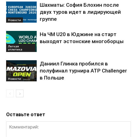
Шахматы: София Блохин после
двух туров идет в лидирующей
группе
Новости
На ЧМ U20 в Юджине на старт
выходят эстонские многоборцы
Легкая
атлетика
Даниил Глинка пробился в
полуфинал турнира ATP Challenger
в Польше
Новости
Оставьте ответ