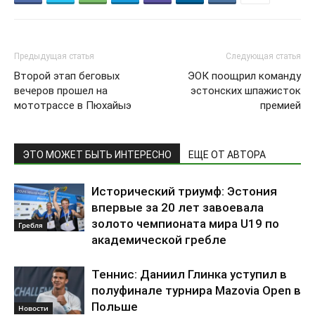
Предыдущая статья
Следующая статья
Второй этап беговых
ЭОК поощрил команду
вечеров прошел на
эстонских шпажисток
мототрассе в Пюхайыэ
премией
ЭТО МОЖЕТ БЫТЬ ИНТЕРЕСНО
ЕЩЕ ОТ АВТОРА
Исторический триумф: Эстония
впервые за 20 лет завоевала
золото чемпионата мира U19 по
Гребля
академической гребле
Теннис: Даниил Глинка уступил в
полуфинале турнира Mazovia Open в
Польше
Новости