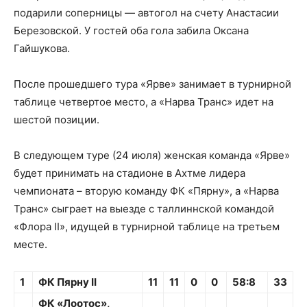
подарили соперницы — автогол на счету Анастасии
Березовской. У гостей оба гола забила Оксана
Гайшукова.
После прошедшего тура «Ярве» занимает в турнирной
таблице четвертое место, а «Нарва Транс» идет на
шестой позиции.
В следующем туре (24 июля) женская команда «Ярве»
будет принимать на стадионе в Ахтме лидера
чемпионата – вторую команду ФК «Пярну», а «Нарва
Транс» сыграет на выезде с таллиннской командой
«Флора II», идущей в турнирной таблице на третьем
месте.
1
ФК Пярну II
11
11
0
0
58:8
33
ФК «Лоотос»,