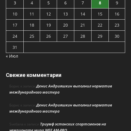
3
4
5
6
7
8
9
10
11
12
13
14
15
16
17
18
19
20
21
22
23
24
25
26
27
28
29
30
31
« Июл
Свежие комментарии
Денис Андрияшкин выполнил норматив
Борис
к записи
международного мастера
Денис Андрияшкин выполнил норматив
Борис
к записи
международного мастера
Триумф эстонских спортсменов на
Svetlana
к записи
чемпионате мира WFF AM-PRO