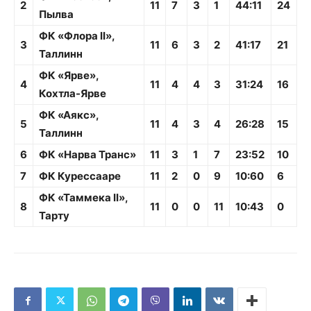
2
11
7
3
1
44:11
24
Пылва
ФК «Флора II»,
3
11
6
3
2
41:17
21
Таллинн
ФК «Ярве»,
4
11
4
4
3
31:24
16
Кохтла-Ярве
ФК «Аякс»,
5
11
4
3
4
26:28
15
Таллинн
6
ФК «Нарва Транс»
11
3
1
7
23:52
10
7
ФК Курессааре
11
2
0
9
10:60
6
ФК «Таммека II»,
8
11
0
0
11
10:43
0
Тарту