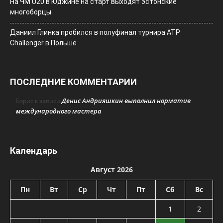
На ЧМ U20 в Юджине на старт выходят эстонские
многоборцы
Даниил Глинка пробился в полуфинал турнира ATP
Challenger в Польше
ПОСЛЕДНИЕ КОММЕНТАРИИ
Денис Андрияшкин выполнил норматив
Борис
к записи
международного мастера
Календарь
Август 2026
Пн
Вт
Ср
Чт
Пт
Сб
Вс
1
2