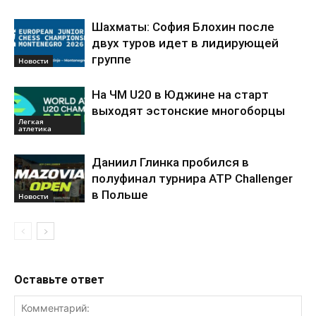
Шахматы: София Блохин после
двух туров идет в лидирующей
группе
Новости
На ЧМ U20 в Юджине на старт
выходят эстонские многоборцы
Легкая
атлетика
Даниил Глинка пробился в
полуфинал турнира ATP Challenger
в Польше
Новости
Оставьте ответ