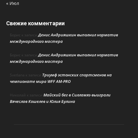
« Июл
Свежие комментарии
Денис Андрияшкин выполнил норматив
Борис
к записи
международного мастера
Денис Андрияшкин выполнил норматив
Борис
к записи
международного мастера
Триумф эстонских спортсменов на
Svetlana
к записи
чемпионате мира WFF AM-PRO
Майский бег в Силламяэ выиграли
Николай
к записи
Вячеслав Кошелев и Юлия Булина