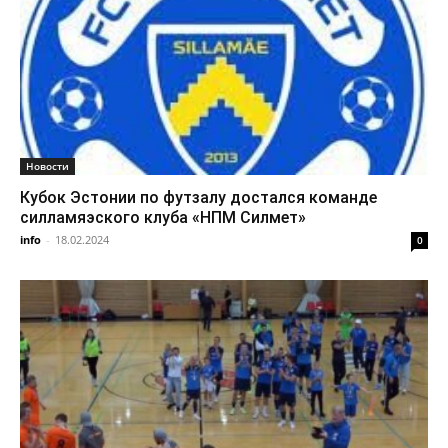
Новости
Кубок Эстонии по футзалу достался команде
силламяэского клуба «НПМ Силмет»
info
-
18.02.2024
0