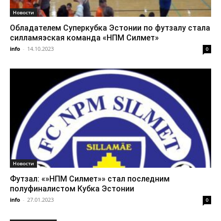
Новости
Обладателем Суперкубка Эстонии по футзалу стала
силламяэская команда «НПМ Силмет»
info
-
14.10.2023
0
Новости
Футзал: «»НПМ Силмет»» стал последним
полуфиналистом Кубка Эстонии
info
-
27.01.2023
0