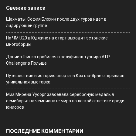
Свежие записи
Шахматы: София Блохин после двух туров идет в
лидирующей группе
На ЧМ U20 в Юджине на старт выходят эстонские
многоборцы
Даниил Глинка пробился в полуфинал турнира ATP
Challenger в Польше
Путешествие в историю спорта: в Кохтла-Ярве открылась
уникальная выставка
Миа Мирейа Уусорг завоевала серебряную медаль в
семиборье на чемпионате мира по легкой атлетике среди
юниоров
ПОСЛЕДНИЕ КОММЕНТАРИИ