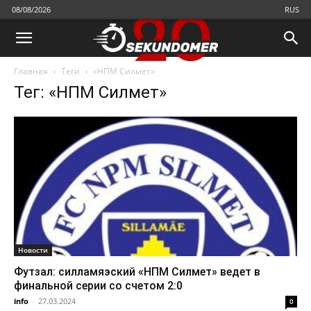
08/08/2026
RUS
Главная
Теги
«НПМ Силмет»
Тег: «НПМ Силмет»
Новости
Футзал: силламяэский «НПМ Силмет» ведет в
финальной серии со счетом 2:0
info
-
27.03.2024
0