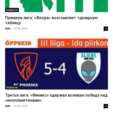
Новости
Премиум лига: «Флора» возглавляет турнирную
таблицу
info
-
07.06.2020
0
Новости
Третья лига: «Феникс» одержал волевую победу над
«инопланетянами»
info
-
07.06.2020
0