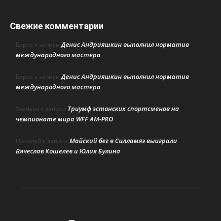
Свежие комментарии
Денис Андрияшкин выполнил норматив
Борис
к записи
международного мастера
Денис Андрияшкин выполнил норматив
Борис
к записи
международного мастера
Триумф эстонских спортсменов на
Svetlana
к записи
чемпионате мира WFF AM-PRO
Майский бег в Силламяэ выиграли
Николай
к записи
Вячеслав Кошелев и Юлия Булина