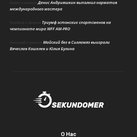
Денис Андрияшкин выполнил норматив
Борис
к записи
международного мастера
Триумф эстонских спортсменов на
Svetlana
к записи
чемпионате мира WFF AM-PRO
Майский бег в Силламяэ выиграли
Николай
к записи
Вячеслав Кошелев и Юлия Булина
О Нас