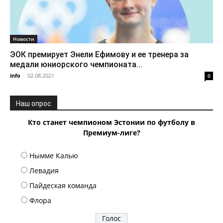
Новости
ЭОК премирует Энели Ефимову и ее тренера за
медали юниорского чемпионата...
info
-
02.08.2021
0
Наш опрос
Кто станет чемпионом Эстонии по футболу в
Премиум-лиге?
Нымме Калью
Левадия
Пайдеская команда
Флора