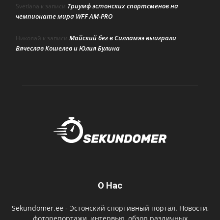
Триумф эстонских спортсменов на
Svetlana
к записи
чемпионате мира WFF AM-PRO
Майский бег в Силламяэ выиграли
Николай
к записи
Вячеслав Кошелев и Юлия Булина
О Нас
Sekundomer.ee - Эстонский спортивный портал. Новости,
фоторепортажи, интервью, обзор различных