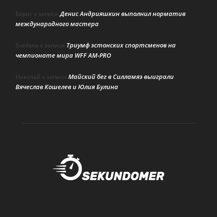
Денис Андрияшкин выполнил норматив
Борис
к записи
международного мастера
Триумф эстонских спортсменов на
Svetlana
к записи
чемпионате мира WFF AM-PRO
Майский бег в Силламяэ выиграли
Николай
к записи
Вячеслав Кошелев и Юлия Булина