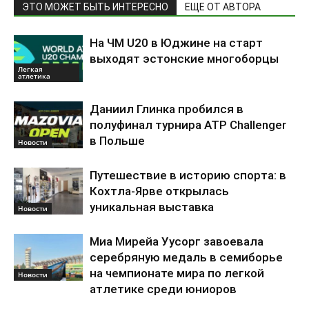
ЭТО МОЖЕТ БЫТЬ ИНТЕРЕСНО
ЕЩЕ ОТ АВТОРА
На ЧМ U20 в Юджине на старт
выходят эстонские многоборцы
Легкая
атлетика
Даниил Глинка пробился в
полуфинал турнира ATP Challenger
в Польше
Новости
Путешествие в историю спорта: в
Кохтла-Ярве открылась
уникальная выставка
Новости
Миа Мирейа Уусорг завоевала
серебряную медаль в семиборье
на чемпионате мира по легкой
Новости
атлетике среди юниоров