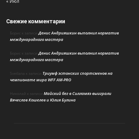
« Июл
Свежие комментарии
Денис Андрияшкин выполнил норматив
Борис
к записи
международного мастера
Денис Андрияшкин выполнил норматив
Борис
к записи
международного мастера
Триумф эстонских спортсменов на
Svetlana
к записи
чемпионате мира WFF AM-PRO
Майский бег в Силламяэ выиграли
Николай
к записи
Вячеслав Кошелев и Юлия Булина