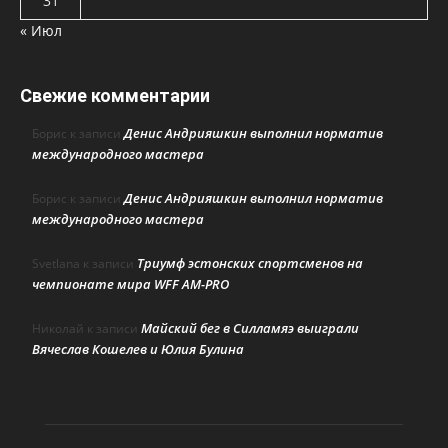
31
« Июл
Свежие комментарии
Денис Андрияшкин выполнил норматив
Борис
к записи
международного мастера
Денис Андрияшкин выполнил норматив
Борис
к записи
международного мастера
Триумф эстонских спортсменов на
Svetlana
к записи
чемпионате мира WFF AM-PRO
Майский бег в Силламяэ выиграли
Николай
к записи
Вячеслав Кошелев и Юлия Булина