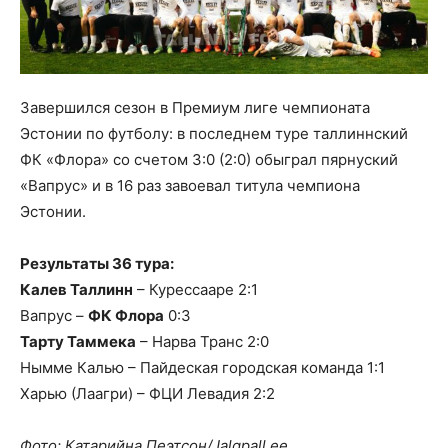
Завершился сезон в Премиум лиге чемпионата
Эстонии по футболу: в последнем туре таллиннский
ФК «Флора» со счетом 3:0 (2:0) обыграл пярнуский
«Вапрус» и в 16 раз завоевал титула чемпиона
Эстонии.
Результаты 36 тура:
Калев Таллинн
– Курессааре 2:1
Вапрус –
ФК Флора
0:3
Тарту Таммека
– Нарва Транс 2:0
Нымме Калью – Пайдеская городская команда 1:1
Харью (Лаагри) – ФЦИ Левадия 2:2
Фото: Катарийна Пеэтсон/Jalgpall.ee