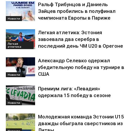
Ральф Трибунцов и Даниель
Зайцев пробились в полуфинал
чемпионата Европы в Париже
Новости
Легкая атлетика: Эстония
завоевала два серебра в
Легкая
последний день ЧМ U20 в Орегоне
атлетика
Александр Селевко одержал
убедительную победу на турнире в
США
Новости
Премиум лига: «Левадия»
одержала 15 победу в сезоне
Новости
Молодежная команда Эстонии U15
дважды обыграла сверстников из
Литвы
Новости