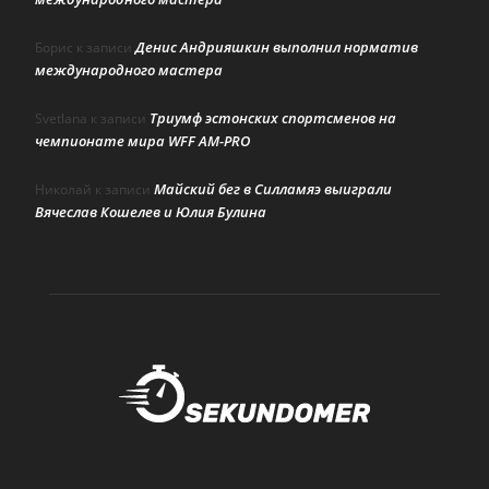
Денис Андрияшкин выполнил норматив
Борис
к записи
международного мастера
Триумф эстонских спортсменов на
Svetlana
к записи
чемпионате мира WFF AM-PRO
Майский бег в Силламяэ выиграли
Николай
к записи
Вячеслав Кошелев и Юлия Булина