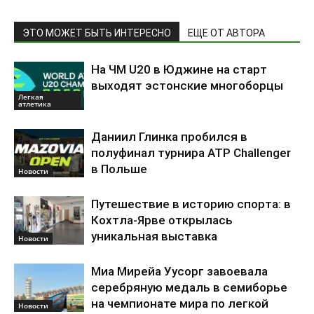
ЭТО МОЖЕТ БЫТЬ ИНТЕРЕСНО
ЕЩЕ ОТ АВТОРА
На ЧМ U20 в Юджине на старт
выходят эстонские многоборцы
Легкая
атлетика
Даниил Глинка пробился в
полуфинал турнира ATP Challenger
в Польше
Новости
Путешествие в историю спорта: в
Кохтла-Ярве открылась
уникальная выставка
Новости
Миа Мирейа Уусорг завоевала
серебряную медаль в семиборье
на чемпионате мира по легкой
Новости