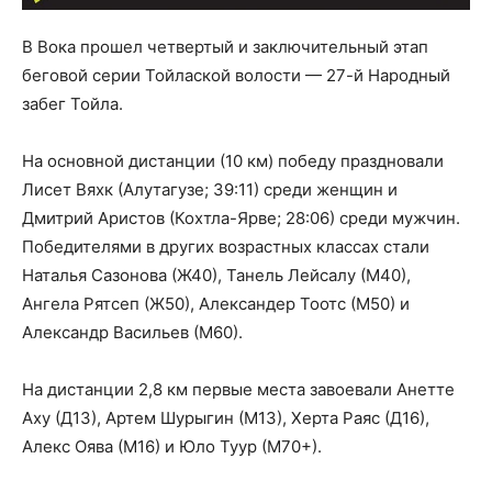
В Вока прошел четвертый и заключительный этап
беговой серии Тойлаской волости — 27-й Народный
забег Тойла.
На основной дистанции (10 км) победу праздновали
Лисет Вяхк (Алутагузе; 39:11) среди женщин и
Дмитрий Аристов (Кохтла-Ярве; 28:06) среди мужчин.
Победителями в других возрастных классах стали
Наталья Сазонова (Ж40), Танель Лейсалу (М40),
Ангела Рятсеп (Ж50), Александер Тоотс (М50) и
Александр Васильев (М60).
На дистанции 2,8 км первые места завоевали Анетте
Аху (Д13), Артем Шурыгин (М13), Херта Раяс (Д16),
Алекс Оява (М16) и Юло Туур (М70+).