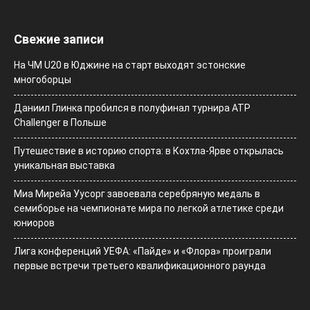
Свежие записи
На ЧМ U20 в Юджине на старт выходят эстонские
многоборцы
Даниил Глинка пробился в полуфинал турнира ATP
Challenger в Польше
Путешествие в историю спорта: в Кохтла-Ярве открылась
уникальная выставка
Миа Мирейа Уусорг завоевала серебряную медаль в
семиборье на чемпионате мира по легкой атлетике среди
юниоров
Лига конференций УЕФА: «Пайде» и «Флора» проиграли
первые встречи третьего квалификационного раунда