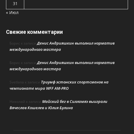
31
« Июл
Свежие комментарии
Денис Андрияшкин выполнил норматив
Борис
к записи
международного мастера
Денис Андрияшкин выполнил норматив
Борис
к записи
международного мастера
Триумф эстонских спортсменов на
Svetlana
к записи
чемпионате мира WFF AM-PRO
Майский бег в Силламяэ выиграли
Николай
к записи
Вячеслав Кошелев и Юлия Булина