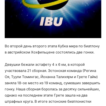
Во второй день второго этапа Кубка мира по биатлону
в австрийском Хохфильцене состоялись две гонки.
Девушки бежали эстафету 4 х 6 км, в которой
участвовала 21 сборная. Эстонская команда (Регина
Оя, Туули Томингас, Йоханна Талихярм и Грете Гайм)
заняла 18-ое место из 19 команд, сумевших завершить
гонку. Наша сборная боролась за десятку сильнейших,
однако на последнем этапе Грете зашла на два
штрафных круга. В итоге эстонские биатлонистки