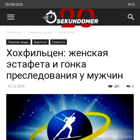
06/08/2026
RUS
Главная
Зимние виды
Биатлон
Зимние виды
Биатлон
Новости
Хохфильцен: женская
эстафета и гонка
преследования у мужчин
15.12.2019
281
0