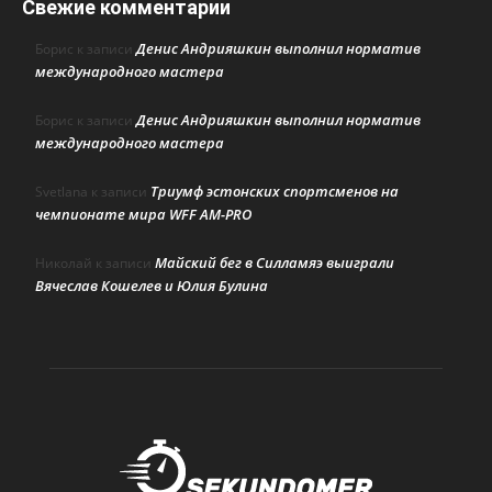
Свежие комментарии
Денис Андрияшкин выполнил норматив
Борис
к записи
международного мастера
Денис Андрияшкин выполнил норматив
Борис
к записи
международного мастера
Триумф эстонских спортсменов на
Svetlana
к записи
чемпионате мира WFF AM-PRO
Майский бег в Силламяэ выиграли
Николай
к записи
Вячеслав Кошелев и Юлия Булина