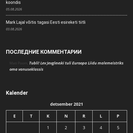
koondis
05.08.2026
Mark Lajal võitis tagasi Eesti esireketi tiitli
03.08.2026
ПОСЛЕДНИЕ КОММЕНТАРИИ
Tubli! Lev Jevglevski tuli Euroopa Liidu malemeistriks
Mati Poom
,
oma vanuseklassis
Kalender
detsember 2021
E
T
K
N
R
L
P
1
2
3
4
5