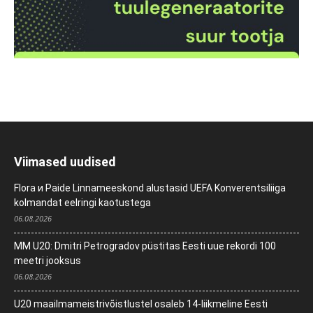
Viimased uudised
Flora и Paide Linnameeskond alustasid UEFA Konverentsiliiga
kolmandat eelringi kaotustega
06.08.2026
MM U20: Dmitri Petrogradov püstitas Eesti uue rekordi 100
meetri jooksus
06.08.2026
U20 maailmameistrivõistlustel osaleb 14-liikmeline Eesti