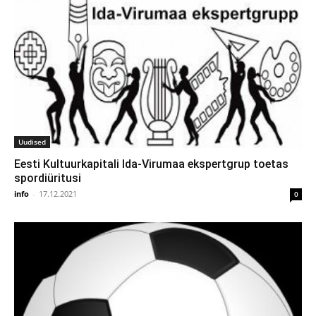
Uudised
Eesti Kultuurkapitali Ida-Virumaa ekspertgrup toetas
spordiüritusi
info
-
17.12.2021
0