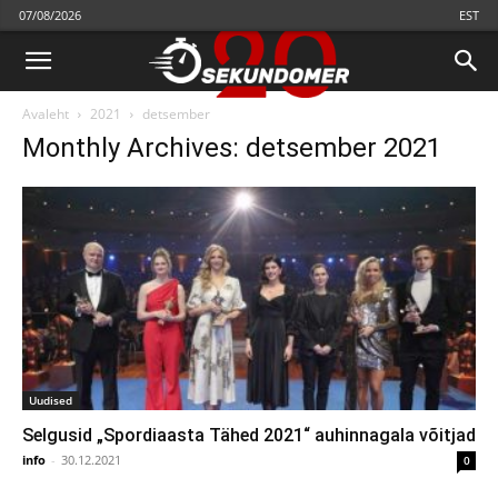
07/08/2026
EST
Avaleht
2021
detsember
Monthly Archives: detsember 2021
Uudised
Selgusid „Spordiaasta Tähed 2021“ auhinnagala võitjad
info
-
30.12.2021
0