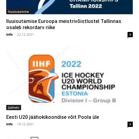
Iluuisutamine
Iluuisutamise Euroopa meistrivõistlustel Tallinnas
osaleb rekordarv riike
info
-
22.12.2021
0
Jäähoki
Eesti U20 jäähokikoondise võit Poola üle
info
-
18.12.2021
0