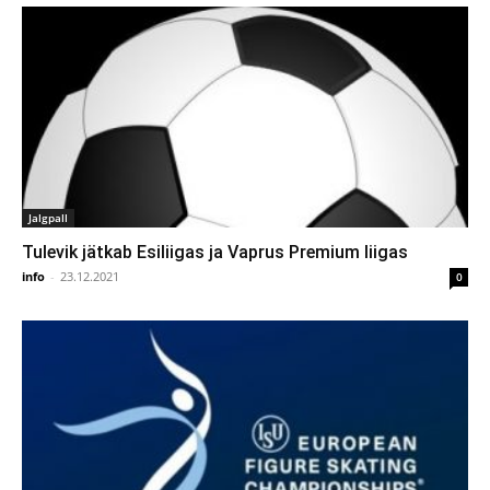
Jalgpall
Tulevik jätkab Esiliigas ja Vaprus Premium liigas
info
-
23.12.2021
0