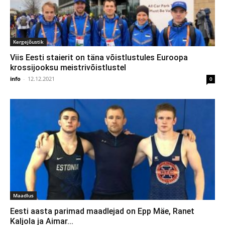
Kergejõustik
Viis Eesti staierit on täna võistlustules Euroopa
krossijooksu meistrivõistlustel
info
-
12.12.2021
0
Maadlus
Eesti aasta parimad maadlejad on Epp Mäe, Ranet
Kaljola ja Aimar...