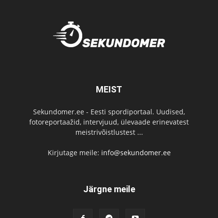
MEIST
Sekundomer.ee - Eesti spordiportaal. Uudised,
fotoreportaažid, intervjuud, ülevaade erinevatest
meistrivõistlustest ...
Kirjutage meile:
info@sekundomer.ee
Järgne meile