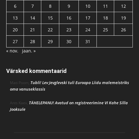
6
7
8
9
10
11
12
13
14
15
16
17
18
19
20
21
22
23
24
25
26
27
28
29
30
31
« nov.
jaan. »
Värsked kommentaarid
Tubli! Lev Jevglevski tuli Euroopa Liidu malemeistriks
Mati Poom
,
oma vanuseklassis
TÄHELEPANU! Avatud on registreerimine VI Kahe Silla
Ants Kaev
,
Jooksule