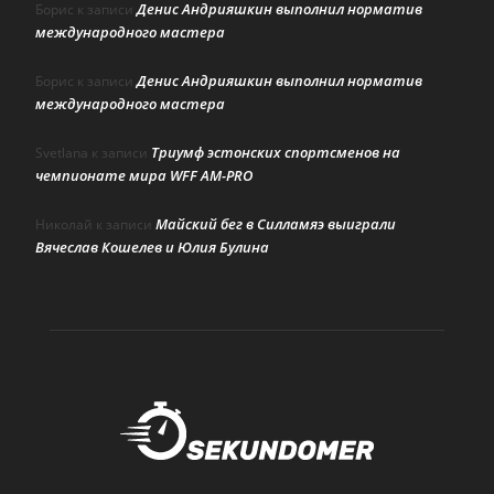
Денис Андрияшкин выполнил норматив
Борис
к записи
международного мастера
Денис Андрияшкин выполнил норматив
Борис
к записи
международного мастера
Триумф эстонских спортсменов на
Svetlana
к записи
чемпионате мира WFF AM-PRO
Майский бег в Силламяэ выиграли
Николай
к записи
Вячеслав Кошелев и Юлия Булина