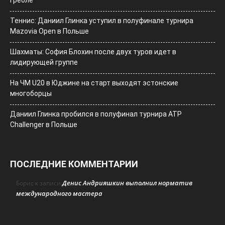
гребле
Теннис: Даниил Глинка уступил в полуфинале турнира
Mazovia Open в Польше
Шахматы: София Блохин после двух туров идет в
лидирующей группе
На ЧМ U20 в Юджине на старт выходят эстонские
многоборцы
Даниил Глинка пробился в полуфинал турнира ATP
Challenger в Польше
ПОСЛЕДНИЕ КОММЕНТАРИИ
Денис Андрияшкин выполнил норматив
Борис
к записи
международного мастера