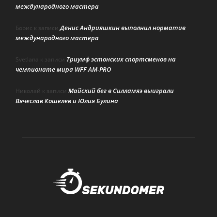
международного мастера
Денис Андрияшкин выполнил норматив
Борис
к записи
международного мастера
Триумф эстонских спортсменов на
Svetlana
к записи
чемпионате мира WFF AM-PRO
Майский бег в Силламяэ выиграли
Николай
к записи
Вячеслав Кошелев и Юлия Булина