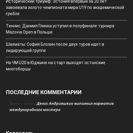
Исторический триумф: Эстония впервые за 20 лет
завоевала золото чемпионата мира U19 по академической
гребле
Теннис: Даниил Глинка уступил в полуфинале турнира
Mazovia Open в Польше
Шахматы: София Блохин после двух туров идет в
лидирующей группе
На ЧМ U20 в Юджине на старт выходят эстонские
многоборцы
ПОСЛЕДНИЕ КОММЕНТАРИИ
Денис Андрияшкин выполнил норматив
Борис
к записи
международного мастера